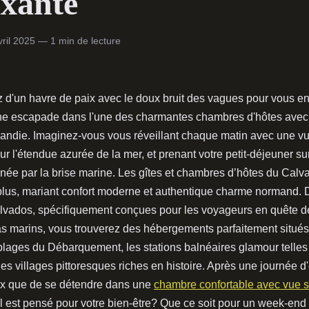
xante
vril 2025 — 1 min de lecture
z d'un havre de paix avec le doux bruit des vagues pour vous en
e escapade dans l'une des charmantes chambres d'hôtes avec 
ndie. Imaginez-vous vous réveillant chaque matin avec une v
r l'étendue azurée de la mer, et prenant votre petit-déjeuner su
gnée par la brise marine. Les gîtes et chambres d’hôtes du Calva
 plus, mariant confort moderne et authentique charme normand. 
lvados, spécifiquement conçues pour les voyageurs en quête de
 marins, vous trouverez des hébergements parfaitement situés
 plages du Débarquement, les stations balnéaires glamour telle
les villages pittoresques riches en histoire. Après une journée d'
ux que de se détendre dans une
chambre confortable avec vue s
l est pensé pour votre bien-être? Que ce soit pour un week-end