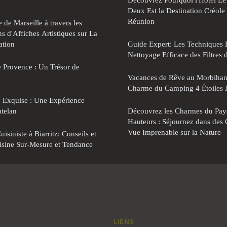
Deux Est la Destination Créole
Réunion
de Marseille à travers les
ns d'Affiches Artistiques sur La
ation
Guide Expert: Les Techniques E
Nettoyage Efficace des Filtres 
 Provence : Un Trésor de
Vacances de Rêve au Morbihan
Charme du Camping 4 Étoiles J
e Exquise : Une Expérience
atelan
Découvrez les Charmes du Pays
Hauteurs : Séjournez dans des 
Vue Imprenable sur la Nature
isiniste à Biarritz: Conseils et
isine Sur-Mesure et Tendance
LIENS