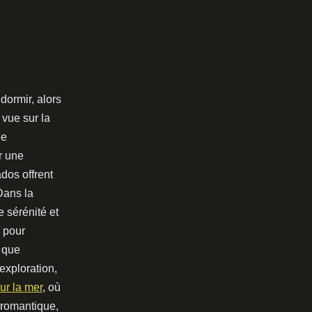
dormir, alors
vue sur la
ue
r une
dos offrent
Dans la
 sérénité et
 pour
s que
exploration,
ur la mer
, où
 romantique,