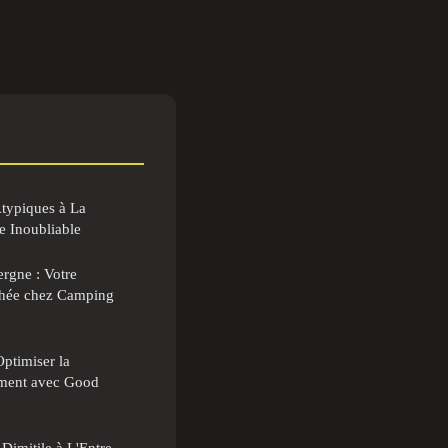
typiques à La
e Inoubliable
rgne : Votre
chée chez Camping
Optimiser la
ement avec Good
Dimitile à L'Entre-