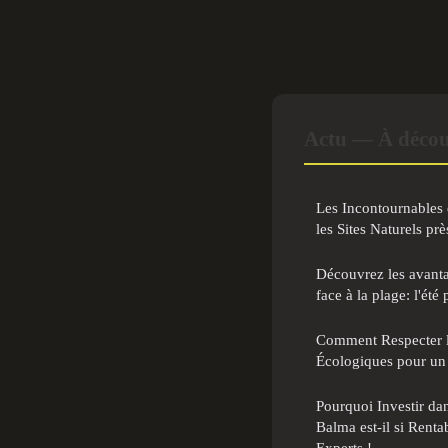
Actu — À décou
Les Incontournables 
les Sites Naturels p
Découvrez les avanta
face à la plage: l'été 
Comment Respecter l
Écologiques pour un
Pourquoi Investir d
Balma est-il si Rent
Experts !