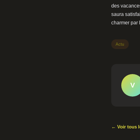
des vacances 
saura satisf
charmer par l
Actu
V
← Voir tous l