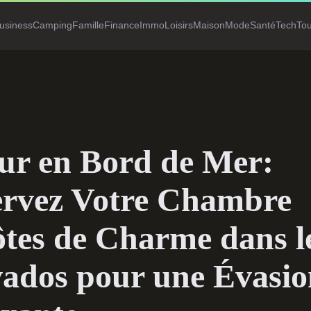
usiness
Camping
Famille
Finance
Immo
Loisirs
Maison
Mode
Santé
Tech
To
ur en Bord de Mer:
ervez Votre Chambre
tes de Charme dans l
ados pour une Évasio