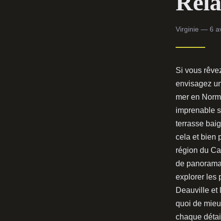
Rela
Virginie — 6 a
Si vous rêve
envisagez un
mer en Norma
imprenable su
terrasse bai
cela et bien
région du Ca
de panoramas
explorer les
Deauville et 
quoi de mie
chaque détai