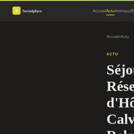
Accueil
Actu
Animaux
B
Accueil
›
Actu
ACTU
Séjo
Rés
d'Hô
Calv