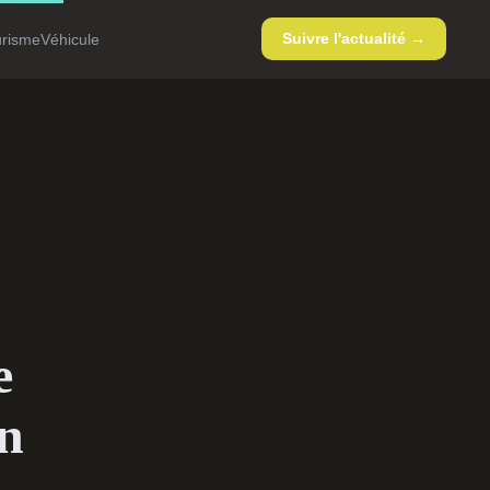
Suivre l'actualité →
urisme
Véhicule
e
n